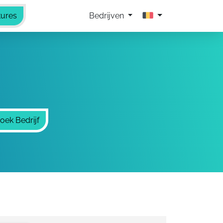
tures
Bedrijven
oek Bedrijf