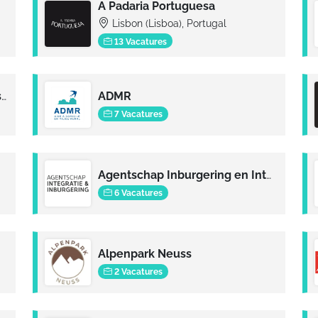
A Padaria Portuguesa
Lisbon (Lisboa), Portugal
13 Vacatures
Adira - Metal Forming Solutions, S.A.
ADMR
7 Vacatures
Agentschap Inburgering en Integratie
6 Vacatures
Alpenpark Neuss
2 Vacatures