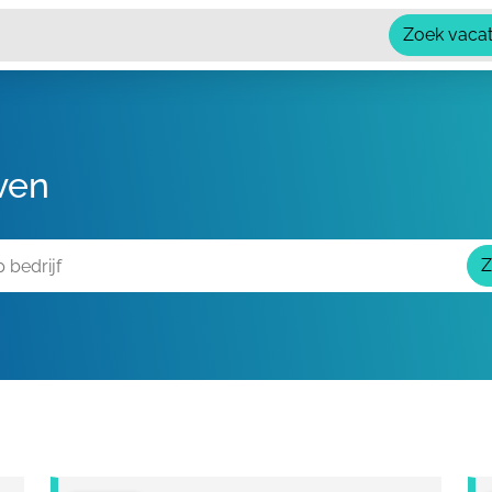
Zoek vaca
ven
Z