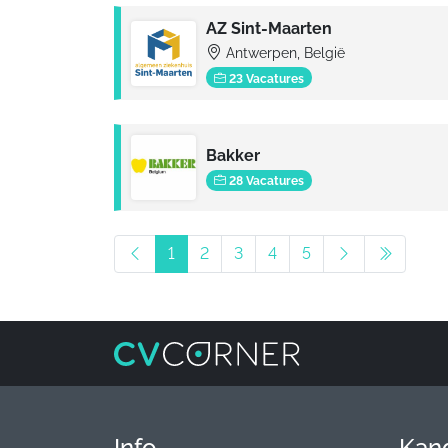
AZ Sint-Maarten
Antwerpen, België
23 Vacatures
Bakker
28 Vacatures
1
2
3
4
5
Info
Kan