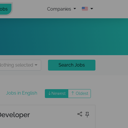
Jobs
Companies
othing selected
Search Jobs
Jobs in English
Newest
Oldest
Developer