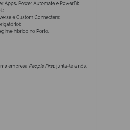
er Apps, Power Automate e PowerBI;
L;
verse e Custom Connecters;
rigatório);
egime híbrido no Porto.
e uma empresa
People First,
junta-te a nós.