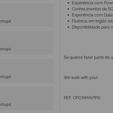
Experiência com Pow
Conhecimentos de SQ
Experiência com Data
Fluência em Inglês (ob
ortugal
Disponibilidade para r
ortugal
Se queres fazer parte d
ortugal
We walk with you!
REF: OPO.MAN.PPD
ortugal