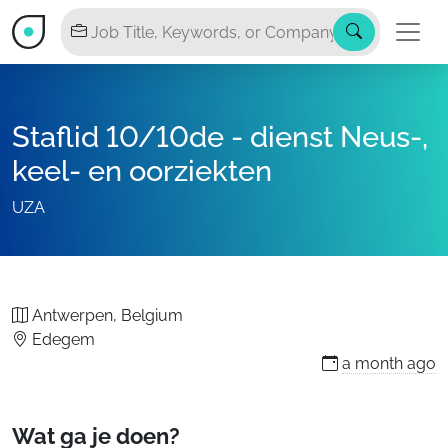
Staflid 10/10de - dienst Neus-,
keel- en oorziekten
UZA
Antwerpen, Belgium
Edegem
a month
ago
Wat ga je doen?