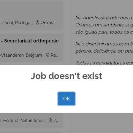
Na Adentis defendemos a i
Lisboa), Portugal
Oeiras
Criamos um ambiente segu
são iguais para todos os 
- Secretariaat orthopedie
Não discriminamos com bas
género, deficiência ou qua
-Vlaanderen, Belgium
Roeselare
Todas as candidaturas c
vindas!
Job doesn't exist
Lisboa), Portugal
Lisboa
OK
d-Holland, Netherlands
Zoetermeer