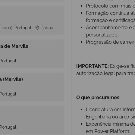
Protocolo com mais d
Formação contínua atr
formação e certificaç
Acompanhamento e
Lisboa), Portugal
Lisboa
personalizado;
Progressão de carreira
a de Marvila
 Portugal
IMPORTANTE:
Exige-se fl
autorização legal para tra
a (Marvila)
 Portugal
O que procuramos:
Licenciatura em Info
Engenharia ou área sim
Experiência mínima d
 Portugal
em Power Platform;