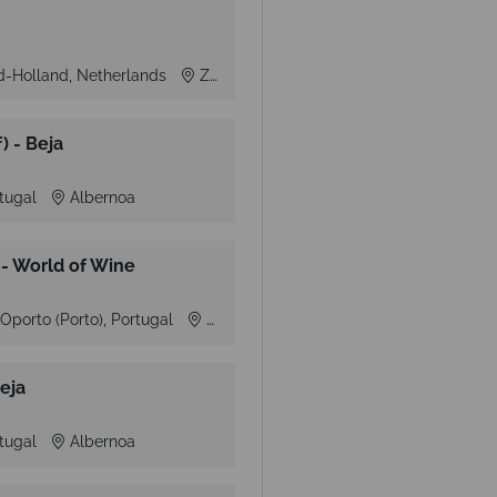
d-Holland, Netherlands
Zoetermeer
 - Beja
rtugal
Albernoa
- World of Wine
Oporto (Porto), Portugal
Vila Nova de Gaia
eja
rtugal
Albernoa