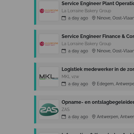
Service Engineer Plant Operati
La Lorraine Bakery Group
a day
ago
Ninove, Oost-Vlaa
Service Engineer Finance & Con
La Lorraine Bakery Group
a day
ago
Ninove, Oost-Vlaa
Logistiek medewerker in de zo
MKL vzw
a day
ago
Edegem, Antwerpe
Opname- en ontslagbegeleide
ZAS
a day
ago
Antwerpen, Antwer