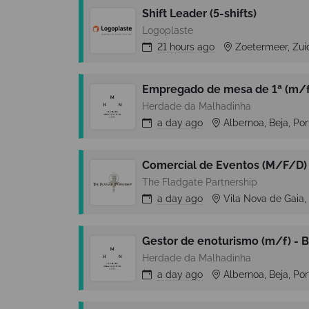
Shift Leader (5-shifts)
Logoplaste
21 hours
ago
Zoetermeer, Zui
Empregado de mesa de 1ª (m/f)
Herdade da Malhadinha
a day
ago
Albernoa, Beja, Po
Comercial de Eventos (M/F/D) 
The Fladgate Partnership
a day
ago
Vila Nova de Gaia, 
Gestor de enoturismo (m/f) - B
Herdade da Malhadinha
a day
ago
Albernoa, Beja, Po