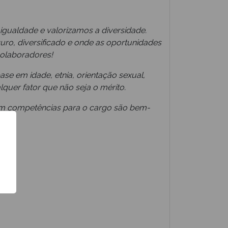
gualdade e valorizamos a diversidade.
ro, diversificado e onde as oportunidades
colaboradores!
e em idade, etnia, orientação sexual,
lquer fator que não seja o mérito.
om competências para o cargo são bem-