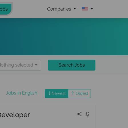
Jobs
Companies
othing selected
Search Jobs
Jobs in English
Newest
Oldest
Developer