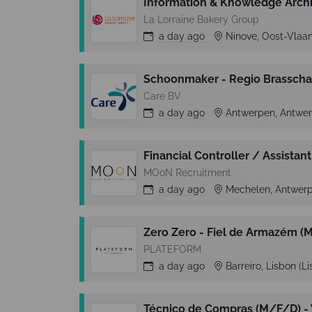
Information & Knowledge Archi
La Lorraine Bakery Group
a day
ago
Ninove, Oost-Vlaa
Schoonmaker - Regio Brasscha
Care BV
a day
ago
Antwerpen, Antwer
Financial Controller / Assistant
MOoN Recruitment
a day
ago
Mechelen, Antwer
Zero Zero - Fiel de Armazém (
PLATEFORM
a day
ago
Barreiro, Lisbon (L
Técnico de Compras (M/F/D) -