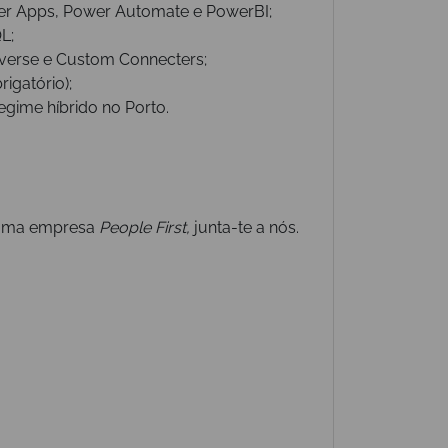
er Apps, Power Automate e PowerBI;
L;
verse e Custom Connecters;
rigatório);
egime híbrido no Porto.
e uma empresa
People First,
junta-te a nós.