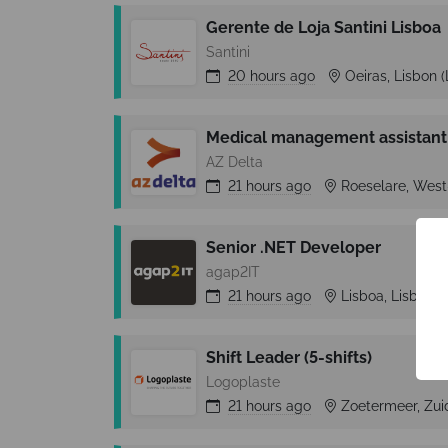
Gerente de Loja Santini Lisboa
Santini
20 hours
ago
Oeiras, Lisbon (
Medical management assistant 
AZ Delta
21 hours
ago
Roeselare, West
Senior .NET Developer
agap2IT
21 hours
ago
Lisboa, Lisbon (
Shift Leader (5-shifts)
Logoplaste
21 hours
ago
Zoetermeer, Zui