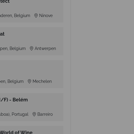
tect
nderen, Belgium
Ninove
at
pen, Belgium
Antwerpen
pen, Belgium
Mechelen
M/F) - Belém
isboa), Portugal
Barreiro
 World of Wine