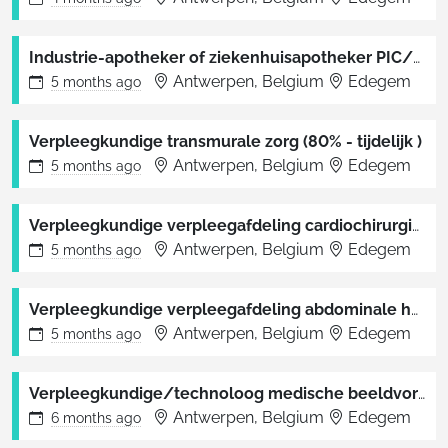
Industrie-apotheker of ziekenhuisapotheker PIC/S normering
Antwerpen, Belgium
Edegem
5 months
ago
Verpleegkundige transmurale zorg (80% - tijdelijk )
Antwerpen, Belgium
Edegem
5 months
ago
Verpleegkundige verpleegafdeling cardiochirurgie & thorax- en vaatheelkunde / oogheelkunde
Antwerpen, Belgium
Edegem
5 months
ago
Verpleegkundige verpleegafdeling abdominale heelkunde/urologie
Antwerpen, Belgium
Edegem
5 months
ago
Verpleegkundige/technoloog medische beeldvorming radiologie: CT-scan
Antwerpen, Belgium
Edegem
6 months
ago