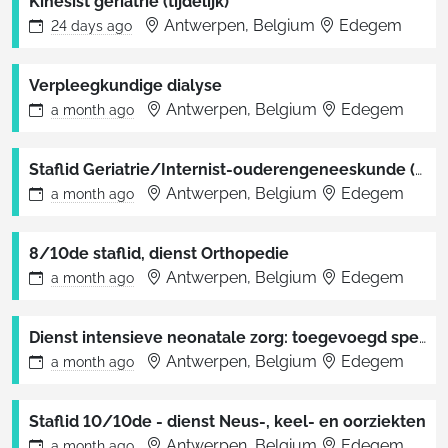
Kinesist geriatrie (tijdelijk)
Antwerpen, Belgium
Edegem
24 days
ago
Verpleegkundige dialyse
Antwerpen, Belgium
Edegem
a month
ago
Staflid Geriatrie/Internist-ouderengeneeskunde (8/10 of 10/10)
Antwerpen, Belgium
Edegem
a month
ago
8/10de staflid, dienst Orthopedie
Antwerpen, Belgium
Edegem
a month
ago
Dienst intensieve neonatale zorg: toegevoegd specialist 10/10
Antwerpen, Belgium
Edegem
a month
ago
Staflid 10/10de - dienst Neus-, keel- en oorziekten
Antwerpen, Belgium
Edegem
a month
ago