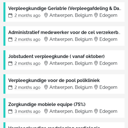
Verpleegkundige Geriatrie (Verpleegafdeling & Dagziekenhuis)
Antwerpen, Belgium
Edegem
2 months
ago
Administratief medewerker voor de cel verzekerbaarheid - tijdelijk
Antwerpen, Belgium
Edegem
2 months
ago
Jobstudent verpleegkunde ( vanaf oktober)
Antwerpen, Belgium
Edegem
2 months
ago
Verpleegkundige voor de pool polikliniek
Antwerpen, Belgium
Edegem
2 months
ago
Zorgkundige mobiele equipe (75%)
Antwerpen, Belgium
Edegem
3 months
ago