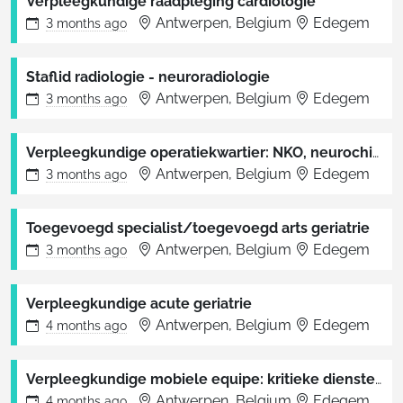
Verpleegkundige raadpleging cardiologie
Antwerpen, Belgium
Edegem
3 months
ago
Staflid radiologie - neuroradiologie
Antwerpen, Belgium
Edegem
3 months
ago
Verpleegkundige operatiekwartier: NKO, neurochirurgie en MKA
Antwerpen, Belgium
Edegem
3 months
ago
Toegevoegd specialist/toegevoegd arts geriatrie
Antwerpen, Belgium
Edegem
3 months
ago
Verpleegkundige acute geriatrie
Antwerpen, Belgium
Edegem
4 months
ago
Verpleegkundige mobiele equipe: kritieke diensten (90%)
Antwerpen, Belgium
Edegem
4 months
ago