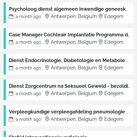
Psycholoog dienst algemeen inwendige geneeskunde, infectieziekten en tropische geneeskunde
Antwerpen, Belgium
Edegem
a month
ago
Case Manager Cochleair Implantatie Programma dienst NKO
Antwerpen, Belgium
Edegem
a month
ago
Dienst Endocrinologie, Diabetologie en Metabole Ziekten - bezoldigd consulent 3/10
Antwerpen, Belgium
Edegem
a month
ago
Dienst Zorgcentrum na Seksueel Geweld - bezoldigd consulent 10%
Antwerpen, Belgium
Edegem
a month
ago
Verpleegkundige verpleegafdeling pneumologie en thoraxoncologie
Antwerpen, Belgium
Edegem
a month
ago