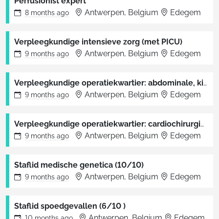
Perfusionist expert
Antwerpen, Belgium
Edegem
8 months
ago
Verpleegkundige intensieve zorg (met PICU)
Antwerpen, Belgium
Edegem
9 months
ago
Verpleegkundige operatiekwartier: abdominale, kinder-, plastische heelkunde e.a.
Antwerpen, Belgium
Edegem
9 months
ago
Verpleegkundige operatiekwartier: cardiochirurgie, vasculaire heelkunde en thoraxheelkunde
Antwerpen, Belgium
Edegem
9 months
ago
Staflid medische genetica (10/10)
Antwerpen, Belgium
Edegem
9 months
ago
Staflid spoedgevallen (6/10 )
Antwerpen, Belgium
Edegem
10 months
ago