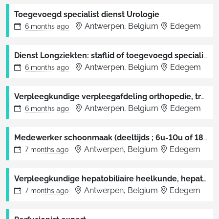
Toegevoegd specialist dienst Urologie
Antwerpen, Belgium
Edegem
6 months
ago
Dienst Longziekten: staflid of toegevoegd specialist (0,5-1 FTE) niet-invasieve beademing (NIV)
Antwerpen, Belgium
Edegem
6 months
ago
Verpleegkundige verpleegafdeling orthopedie, traumatologie, NKO en MKA
Antwerpen, Belgium
Edegem
6 months
ago
Medewerker schoonmaak (deeltijds ; 6u-10u of 18u-22u)
Antwerpen, Belgium
Edegem
7 months
ago
Verpleegkundige hepatobiliaire heelkunde, hepatologie en nefrologie
Antwerpen, Belgium
Edegem
7 months
ago