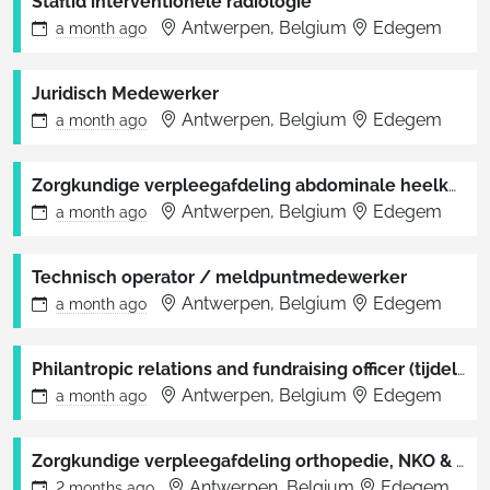
Staflid interventionele radiologie
Antwerpen, Belgium
Edegem
a month
ago
Juridisch Medewerker
Antwerpen, Belgium
Edegem
a month
ago
Zorgkundige verpleegafdeling abdominale heelkunde en urologie
Antwerpen, Belgium
Edegem
a month
ago
Technisch operator / meldpuntmedewerker
Antwerpen, Belgium
Edegem
a month
ago
Philantropic relations and fundraising officer (tijdelijk - 80%)
Antwerpen, Belgium
Edegem
a month
ago
Zorgkundige verpleegafdeling orthopedie, NKO & MKA
Antwerpen, Belgium
Edegem
2 months
ago