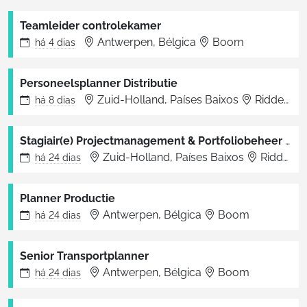
Teamleider controlekamer
Antwerpen, Bélgica
Boom
há
4 dias
Personeelsplanner Distributie
Zuid-Holland, Países Baixos
Ridderkerk
há
8 dias
Stagiair(e) Projectmanagement & Portfoliobeheer (Verspakketten & Artwork)
Zuid-Holland, Países Baixos
Ridderkerk
há
24 dias
Planner Productie
Antwerpen, Bélgica
Boom
há
24 dias
Senior Transportplanner
Antwerpen, Bélgica
Boom
há
24 dias