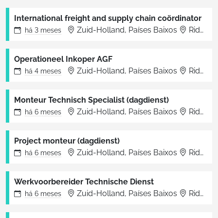
International freight and supply chain coördinator
Zuid-Holland, Países Baixos
Ridderkerk
há
3 meses
Operationeel Inkoper AGF
Zuid-Holland, Países Baixos
Ridderkerk
há
4 meses
Monteur Technisch Specialist (dagdienst)
Zuid-Holland, Países Baixos
Ridderkerk
há
6 meses
Project monteur (dagdienst)
Zuid-Holland, Países Baixos
Ridderkerk
há
6 meses
Werkvoorbereider Technische Dienst
Zuid-Holland, Países Baixos
Ridderkerk
há
6 meses