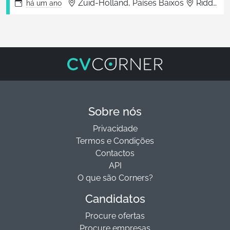
Zuid-Holland, Países Baixos
Ridderkerk
há
um ano
Sobre nós
Privacidade
Termos e Condições
Contactos
API
O que são Corners?
Candidatos
Procure ofertas
Procure empresas