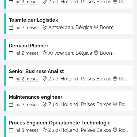
Zuid-Holland, Países Baixos
Ridderkerk
há
2 meses
Teamleider Logistiek
Antwerpen, Bélgica
Boom
há
2 meses
Demand Planner
Antwerpen, Bélgica
Boom
há
2 meses
Senior Business Analist
Zuid-Holland, Países Baixos
Ridderkerk
há
2 meses
Maintenance engineer
Zuid-Holland, Países Baixos
Ridderkerk
há
2 meses
Proces Engineer Operationele Technologie
Zuid-Holland, Países Baixos
Ridderkerk
há
3 meses