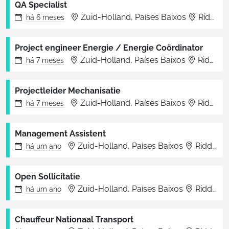
QA Specialist
Zuid-Holland, Países Baixos
Ridderkerk
há
6 meses
Project engineer Energie / Energie Coördinator
Zuid-Holland, Países Baixos
Ridderkerk
há
7 meses
Projectleider Mechanisatie
Zuid-Holland, Países Baixos
Ridderkerk
há
7 meses
Management Assistent
Zuid-Holland, Países Baixos
Ridderkerk
há
um ano
Open Sollicitatie
Zuid-Holland, Países Baixos
Ridderkerk
há
um ano
Chauffeur Nationaal Transport