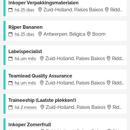
Inkoper Verpakkingsmaterialen
Zuid-Holland, Países Baixos
Ridderkerk
há
25 dias
Rijper Bananen
Antwerpen, Bélgica
Boom
há
25 dias
Labelspecialist
Zuid-Holland, Países Baixos
Ridderkerk
há
um mês
Teamlead Quality Assurance
Zuid-Holland, Países Baixos
Ridderkerk
há
um mês
Traineeship (Laatste plekken!)
Zuid-Holland, Países Baixos
Ridderkerk
há
2 meses
Inkoper Zomerfruit